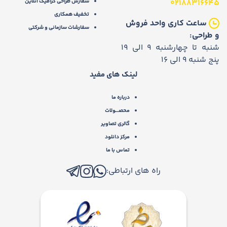
02188316645
سفارش طراحی گرافیک آنلاین
تخفیف همکاری
ساعت کاری واحد فروش
سفارشات سازمانی و شرکتی
و طراحی:
شنبه تا چهارشنبه 9 الی 19
پنج شنبه 9 الی 16
لینک های مفید
درباره ما
محصـــولات
گالری تصاویر
مرکز دانلود
تماس با ما
راه های ارتباطی: