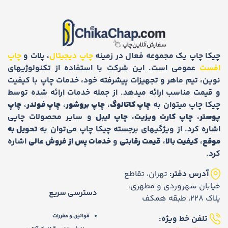
چیکا چاپ یک مجموعه فعال در زمینه
چاپ دیجیتال
، پلات و
چاپ
افست
عمومی است. این شرکت با استفاده از تکنولوژیهای
نوین، تیم ماهر و تجهیزات پیشرفته خود، خدمات چاپ با کیفیت
و قیمت مناسب ارائه میدهد. از جمله خدمات ارائه شده توسط
چیکا چاپ میتوان به
چاپ کاتالوگ
،
چاپ بروشور
،
چاپ فولدر
،
چاپ
پوستر
،
چاپ کارت ویزیت
،
چاپ لیبل
و سایر محصولات چاپی
اشاره کرد. از ویژگیهای برجسته چیکا چاپ می‌توان به
تحویل به
موقع
،
کیفیت بالا
،
قیمت رقابتی
و
خدمات پس از فروش عالی
اشاره
کرد.
آدرس دفتر:
تهران، تقاطع
خیابان سهروردی و مطهری،
دسترسی سریع
پلاک 228، طبقه همکف
قوانین و مقررات
تلفن خط ویژه: