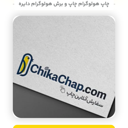
چاپ هولوگرام چاپ و برش هولوگرام دایره