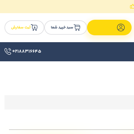
سبد خرید شما
ثبت سفارش
ورود/ثبت نام
02188316645