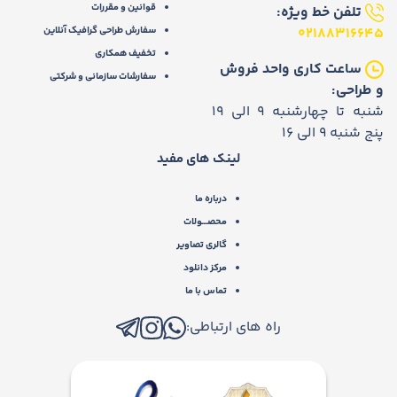
قوانین و مقررات
تلفن خط ویژه:
02188316645
سفارش طراحی گرافیک آنلاین
تخفیف همکاری
ساعت کاری واحد فروش
سفارشات سازمانی و شرکتی
و طراحی:
شنبه تا چهارشنبه 9 الی 19
پنج شنبه 9 الی 16
لینک های مفید
درباره ما
محصـــولات
گالری تصاویر
مرکز دانلود
تماس با ما
راه های ارتباطی: