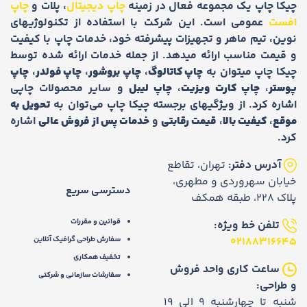
چیکا چاپ یک مجموعه فعال در زمینه
چاپ دیجیتال
، پلات و
چاپ
افست
عمومی است. این شرکت با استفاده از تکنولوژیهای
نوین، تیم ماهر و تجهیزات پیشرفته خود، خدمات چاپ با کیفیت
و قیمت مناسب ارائه میدهد. از جمله خدمات ارائه شده توسط
چیکا چاپ میتوان به
چاپ کاتالوگ
،
چاپ بروشور
،
چاپ فولدر
،
چاپ
پوستر
،
چاپ کارت ویزیت
،
چاپ لیبل
و سایر محصولات چاپی
اشاره کرد. از ویژگیهای برجسته چیکا چاپ می‌توان به
تحویل به
موقع
،
کیفیت بالا
،
قیمت رقابتی
و
خدمات پس از فروش عالی
اشاره
کرد.
آدرس دفتر:
تهران، تقاطع
خیابان سهروردی و مطهری،
دسترسی سریع
پلاک 228، طبقه همکف
قوانین و مقررات
تلفن خط ویژه:
02188316645
سفارش طراحی گرافیک آنلاین
تخفیف همکاری
ساعت کاری واحد فروش
سفارشات سازمانی و شرکتی
و طراحی:
شنبه تا چهارشنبه 9 الی 19