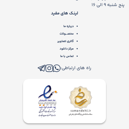
پنج شنبه 9 الی 16
لینک های مفید
درباره ما
محصـــولات
گالری تصاویر
مرکز دانلود
تماس با ما
راه های ارتباطی: