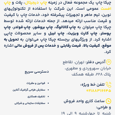
چیکا چاپ یک مجموعه فعال در زمینه
چاپ دیجیتال
، پلات و
چاپ
افست
عمومی است. این شرکت با استفاده از تکنولوژیهای
نوین، تیم ماهر و تجهیزات پیشرفته خود، خدمات چاپ با کیفیت
و قیمت مناسب ارائه میدهد. از جمله خدمات ارائه شده توسط
چیکا چاپ میتوان به
چاپ کاتالوگ
،
چاپ بروشور
،
چاپ فولدر
،
چاپ
پوستر
،
چاپ کارت ویزیت
،
چاپ لیبل
و سایر محصولات چاپی
اشاره کرد. از ویژگیهای برجسته چیکا چاپ می‌توان به
تحویل به
موقع
،
کیفیت بالا
،
قیمت رقابتی
و
خدمات پس از فروش عالی
اشاره
کرد.
آدرس دفتر:
تهران، تقاطع
خیابان سهروردی و مطهری،
دسترسی سریع
پلاک 228، طبقه همکف
قوانین و مقررات
تلفن خط ویژه:
02188316645
سفارش طراحی گرافیک آنلاین
تخفیف همکاری
ساعت کاری واحد فروش
سفارشات سازمانی و شرکتی
و طراحی:
شنبه تا چهارشنبه 9 الی 19