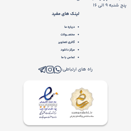
پنج شنبه 9 الی 16
لینک های مفید
درباره ما
محصـــولات
گالری تصاویر
مرکز دانلود
تماس با ما
راه های ارتباطی: