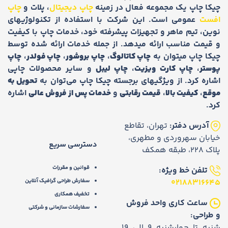
چیکا چاپ یک مجموعه فعال در زمینه
چاپ دیجیتال
، پلات و
چاپ
افست
عمومی است. این شرکت با استفاده از تکنولوژیهای
نوین، تیم ماهر و تجهیزات پیشرفته خود، خدمات چاپ با کیفیت
و قیمت مناسب ارائه میدهد. از جمله خدمات ارائه شده توسط
چیکا چاپ میتوان به
چاپ کاتالوگ
،
چاپ بروشور
،
چاپ فولدر
،
چاپ
پوستر
،
چاپ کارت ویزیت
،
چاپ لیبل
و سایر محصولات چاپی
اشاره کرد. از ویژگیهای برجسته چیکا چاپ می‌توان به
تحویل به
موقع
،
کیفیت بالا
،
قیمت رقابتی
و
خدمات پس از فروش عالی
اشاره
کرد.
آدرس دفتر:
تهران، تقاطع
خیابان سهروردی و مطهری،
دسترسی سریع
پلاک 228، طبقه همکف
قوانین و مقررات
تلفن خط ویژه:
02188316645
سفارش طراحی گرافیک آنلاین
تخفیف همکاری
ساعت کاری واحد فروش
سفارشات سازمانی و شرکتی
و طراحی:
شنبه تا چهارشنبه 9 الی 19