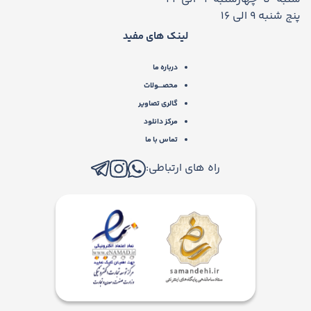
پنج شنبه 9 الی 16
لینک های مفید
درباره ما
محصـــولات
گالری تصاویر
مرکز دانلود
تماس با ما
راه های ارتباطی: