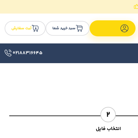
سبد خرید شما
ثبت سفارش
ورود/ثبت نام
02188316645
2
انتخاب فایل