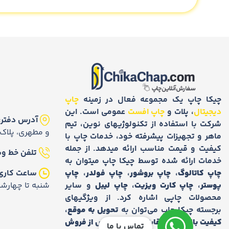
چیکا چاپ یک مجموعه فعال در زمینه
چاپ
دیجیتال
، پلات و
چاپ افست
عمومی است. این
آدرس دفتر:
شرکت با استفاده از تکنولوژیهای نوین، تیم
و مطهری، پلاک 228، طبقه همک
ماهر و تجهیزات پیشرفته خود، خدمات چاپ با
کیفیت و قیمت مناسب ارائه میدهد. از جمله
تلفن خط وی
خدمات ارائه شده توسط چیکا چاپ میتوان به
چاپ کاتالوگ
،
چاپ بروشور
،
چاپ فولدر
،
چاپ
ساعت کاری
پوستر
،
چاپ کارت ویزیت
،
چاپ لیبل
و سایر
شنبه تا چهارشنبه 9 ال
محصولات چاپی اشاره کرد. از ویژگیهای
برجسته چیکا چاپ می‌توان به
تحویل به موقع
،
کیفیت بالا
،
قیمت رقابتی
و
خدمات پس از فروش
تماس با ما