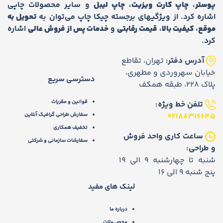
پوستر
،
چاپ کارت ویزیت
،
چاپ لیبل
و سایر محصولات چاپی
اشاره کرد. از ویژگیهای برجسته چیکا چاپ می‌توان به
تحویل به
موقع
،
کیفیت بالا
،
قیمت رقابتی
و
خدمات پس از فروش عالی
اشاره
کرد.
آدرس دفتر:
تهران، تقاطع
خیابان سهروردی و مطهری،
دسترسی سریع
پلاک 228، طبقه همکف
قوانین و مقررات
تلفن خط ویژه:
02188316645
سفارش طراحی گرافیک آنلاین
تخفیف همکاری
ساعت کاری واحد فروش
سفارشات سازمانی و شرکتی
و طراحی:
شنبه تا چهارشنبه 9 الی 19
پنج شنبه 9 الی 16
لینک های مفید
درباره ما
محصـــولات