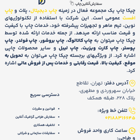
چیکا چاپ یک مجموعه فعال در زمینه
چاپ دیجیتال
، پلات و
چاپ
افست
عمومی است. این شرکت با استفاده از تکنولوژیهای
نوین، تیم ماهر و تجهیزات پیشرفته خود، خدمات چاپ با کیفیت
و قیمت مناسب ارائه میدهد. از جمله خدمات ارائه شده توسط
چیکا چاپ میتوان به
چاپ کاتالوگ
،
چاپ بروشور
،
چاپ فولدر
،
چاپ
پوستر
،
چاپ کارت ویزیت
،
چاپ لیبل
و سایر محصولات چاپی
اشاره کرد. از ویژگیهای برجسته چیکا چاپ می‌توان به
تحویل به
موقع
،
کیفیت بالا
،
قیمت رقابتی
و
خدمات پس از فروش عالی
اشاره
کرد.
آدرس دفتر:
تهران، تقاطع
خیابان سهروردی و مطهری،
دسترسی سریع
پلاک 228، طبقه همکف
قوانین و مقررات
تلفن خط ویژه:
02188316645
سفارش طراحی گرافیک آنلاین
تخفیف همکاری
ساعت کاری واحد فروش
سفارشات سازمانی و شرکتی
و طراحی: