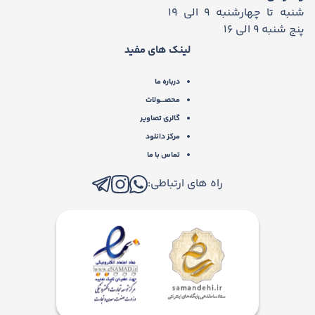
شنبه تا چهارشنبه 9 الی 19
پنج شنبه 9 الی 16
لینک های مفید
درباره ما
محصـــولات
گالری تصاویر
مرکز دانلود
تماس با ما
راه های ارتباطی: