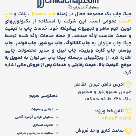
چیکا چاپ یک مجموعه فعال در زمینه
چاپ دیجیتال
، پلات و
چاپ
افست
عمومی است. این شرکت با استفاده از تکنولوژیهای
نوین، تیم ماهر و تجهیزات پیشرفته خود، خدمات چاپ با کیفیت
و قیمت مناسب ارائه میدهد. از جمله خدمات ارائه شده توسط
چیکا چاپ میتوان به
چاپ کاتالوگ
،
چاپ بروشور
،
چاپ فولدر
،
چاپ
پوستر
،
چاپ کارت ویزیت
،
چاپ لیبل
و سایر محصولات چاپی
اشاره کرد. از ویژگیهای برجسته چیکا چاپ می‌توان به
تحویل به
موقع
،
کیفیت بالا
،
قیمت رقابتی
و
خدمات پس از فروش عالی
اشاره
کرد.
آدرس دفتر:
تهران، تقاطع
خیابان سهروردی و مطهری،
دسترسی سریع
پلاک 228، طبقه همکف
قوانین و مقررات
تلفن خط ویژه:
02188316645
سفارش طراحی گرافیک آنلاین
تخفیف همکاری
ساعت کاری واحد فروش
سفارشات سازمانی و شرکتی