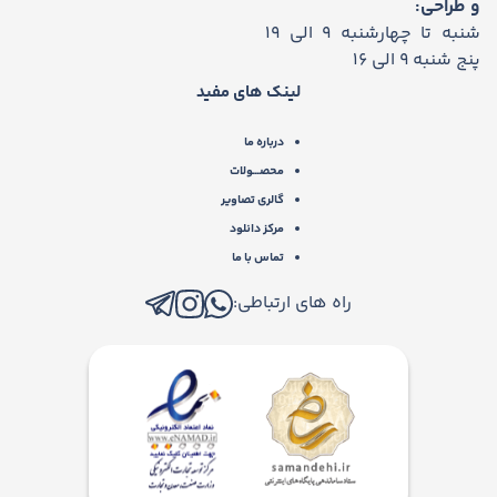
و طراحی:
شنبه تا چهارشنبه 9 الی 19
پنج شنبه 9 الی 16
لینک های مفید
درباره ما
محصـــولات
گالری تصاویر
مرکز دانلود
تماس با ما
راه های ارتباطی: